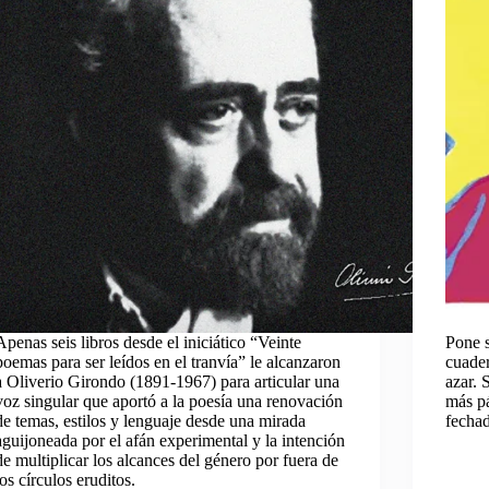
Apenas seis libros desde el iniciático “Veinte
Pone s
poemas para ser leídos en el tranvía” le alcanzaron
cuader
a Oliverio Girondo (1891-1967) para articular una
azar. 
voz singular que aportó a la poesía una renovación
más pá
de temas, estilos y lenguaje desde una mirada
fechad
aguijoneada por el afán experimental y la intención
de multiplicar los alcances del género por fuera de
los círculos eruditos.