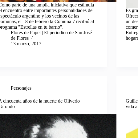
Como parte de una amplia iniciativa que estimula
el encuentro entre importantes personalidades del
Es gra
espectáculo argentino y los vecinos de las
Ofrece
comunas, el 18 de febrero la Comuna 7 recibió al
un des
programa "Estrellas en tu barrio",
comerc
Flores de Papel | El periodico de San José
Entre
de Flores
hogare
13 marzo, 2017
Personajes
A cincuenta años de la muerte de Oliverio
Guille
Girondo
vida a