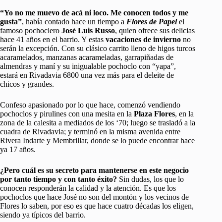
“Yo no me muevo de acá ni loco. Me conocen todos y me
gusta”
, había contado hace un tiempo a
Flores de Papel
el
famoso pochoclero
José Luis Russo
, quien ofrece sus delicias
hace 41 años en el barrio. Y estas
vacaciones de invierno
no
serán la excepción. Con su clásico carrito lleno de higos turcos
acaramelados, manzanas acarameladas, garrapiñadas de
almendras y maní y su inigualable pochoclo con “yapa”,
estará en Rivadavia 6800 una vez más para el deleite de
chicos y grandes.
Confeso apasionado por lo que hace, comenzó vendiendo
pochoclos y pirulines con una mesita en la
Plaza Flores
, en la
zona de la calesita a mediados de los ‘70; luego se trasladó a la
cuadra de Rivadavia; y terminó en la misma avenida entre
Rivera Indarte y Membrillar, donde se lo puede encontrar hace
ya 17 años.
¿Pero cuál es su secreto para mantenerse en este negocio
por tanto tiempo y con tanto éxito?
Sin dudas, los que lo
conocen responderán la calidad y la atención. Es que los
pochoclos que hace José no son del montón y los vecinos de
Flores lo saben, por eso es que hace cuatro décadas los eligen,
siendo ya típicos del barrio.