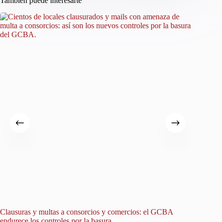
También puede interesarte
Clausuras y multas a consorcios y comercios: el GCBA
Un avis
endurece los controles por la basura
hallazgo