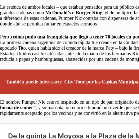
La estética de ambos locales – que estaban pensados para un público est
grandes cadenas como
McDonald’s
o
Burger King
, el de un típico f
a diferencia de estas cadenas, Pumper Nic contaba con dispensers de ad
donde aún se permitía fumar en espacios cerrados.
Pero
¿cómo pudo una franquicia que llegó a tener 70 locales en p
La primera cadena argentina de comida rápida fue creada en la Ciuda
apodado Tito, quien había sido el creador de la marca Paty – bajo la fi
Estados Unidos casi tres décadas antes de la mano de los hermanos R
reducía a papas y hamburguesas, abastecidas por una cadena de montaj
También puede interesarte
City Tour por las Casitas Municipal
El nombre Pumper Nic estuvo inspirado en un tipo de pan originario d
forma de comer”
, y su mascota, un enorme hipopótamo verde que se 
rápidamente aceptado por los vecinos y se convirtió en la alternativa pr