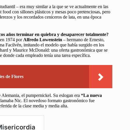
udiantil – era muy similar a la que se ve actualmente en las
ast food con sillones plásticos y mesas poco pretenciosas, pero
erezos y los recordados ceniceros de lata, en una época
ocos años terminar en quiebra y desaparecer totalmente?
d en 1974 por
Alfredo Lowenstein
– hermano de Ernesto,
rma Facilvén, imitando el modelo que había surgido en los
ichard y Maurice McDonald: una oferta gastronómica que se
e donde cada empleado tenía una tarea específica.
es de Flores
e Alemania, el pumpernickel. Su eslogan era
“La nueva
llamaba Nic. El novedoso formato gastronómico fue
eferida de la clase media y media alta.