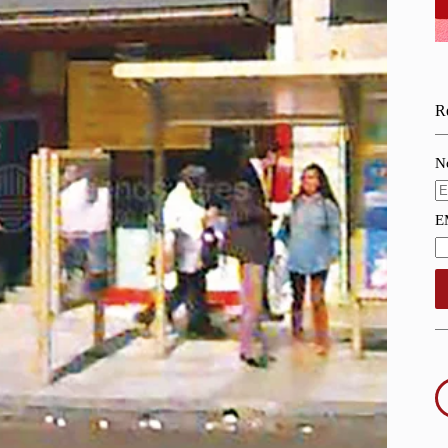
Re
N
E