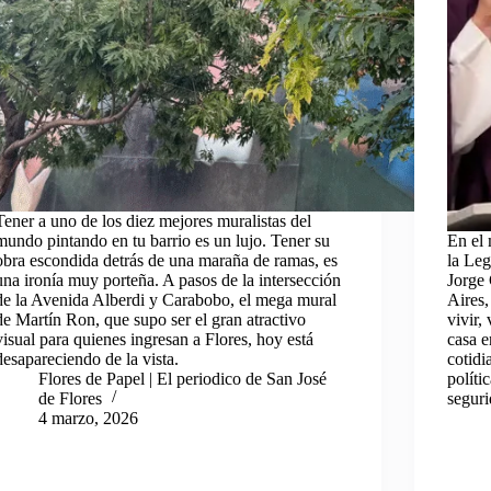
Tener a uno de los diez mejores muralistas del
mundo pintando en tu barrio es un lujo. Tener su
En el 
obra escondida detrás de una maraña de ramas, es
la Leg
una ironía muy porteña. A pasos de la intersección
Jorge
de la Avenida Alberdi y Carabobo, el mega mural
Aires,
de Martín Ron, que supo ser el gran atractivo
vivir,
visual para quienes ingresan a Flores, hoy está
casa e
desapareciendo de la vista.
cotidi
Flores de Papel | El periodico de San José
políti
de Flores
seguri
4 marzo, 2026