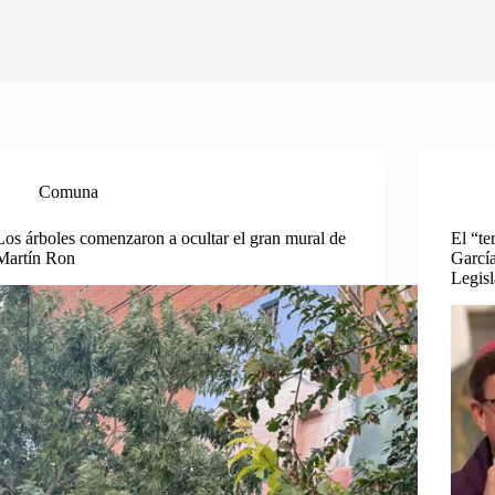
Comuna
Los árboles comenzaron a ocultar el gran mural de
El “te
Martín Ron
García
Legisl