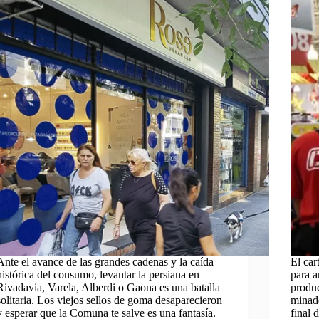
Ante el avance de las grandes cadenas y la caída
El car
histórica del consumo, levantar la persiana en
para a
Rivadavia, Varela, Alberdi o Gaona es una batalla
produ
solitaria. Los viejos sellos de goma desaparecieron
minado
y esperar que la Comuna te salve es una fantasía.
final 