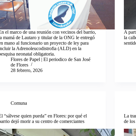
En el marco de una reunión con vecinos del barrio,
A part
la mamá de Lautaro y titular de la ONG le entregó
la cal
en mano al funcionario un proyecto de ley para
sentid
incluir la Adrenoleucodistrofia (ALD) en la
pesquisa neonatal obligatoria.
Flores de Papel | El periodico de San José
de Flores
28 febrero, 2026
Comuna
El “sálvese quien pueda” en Flores: por qué el
La tr
barrio dejó morir a su centro de comerciantes
de los