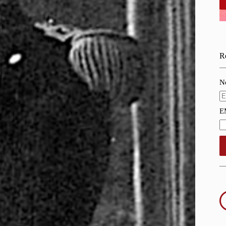
Re
N
E