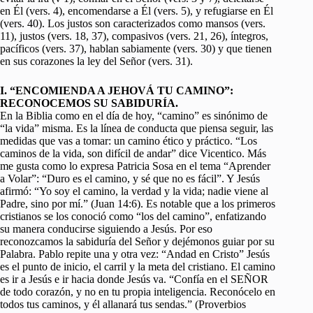
en Él (vers. 4), encomendarse a Él (vers. 5), y refugiarse en Él
(vers. 40). Los justos son caracterizados como mansos (vers.
11), justos (vers. 18, 37), compasivos (vers. 21, 26), íntegros,
pacíficos (vers. 37), hablan sabiamente (vers. 30) y que tienen
en sus corazones la ley del Señor (vers. 31).
I. “ENCOMIENDA A JEHOVÁ TU CAMINO”:
RECONOCEMOS SU SABIDURÍA.
En la Biblia como en el día de hoy, “camino” es sinónimo de
“la vida” misma. Es la línea de conducta que piensa seguir, las
medidas que vas a tomar: un camino ético y práctico. “Los
caminos de la vida, son difícil de andar” dice Vicentico. Más
me gusta como lo expresa Patricia Sosa en el tema “Aprender
a Volar”: “Duro es el camino, y sé que no es fácil”. Y Jesús
afirmó: “Yo soy el camino, la verdad y la vida; nadie viene al
Padre, sino por mí.” (Juan 14:6). Es notable que a los primeros
cristianos se los conoció como “los del camino”, enfatizando
su manera conducirse siguiendo a Jesús. Por eso
reconozcamos la sabiduría del Señor y dejémonos guiar por su
Palabra. Pablo repite una y otra vez: “Andad en Cristo” Jesús
es el punto de inicio, el carril y la meta del cristiano. El camino
es ir a Jesús e ir hacia donde Jesús va. “Confía en el SEÑOR
de todo corazón, y no en tu propia inteligencia. Reconócelo en
todos tus caminos, y él allanará tus sendas.” (Proverbios