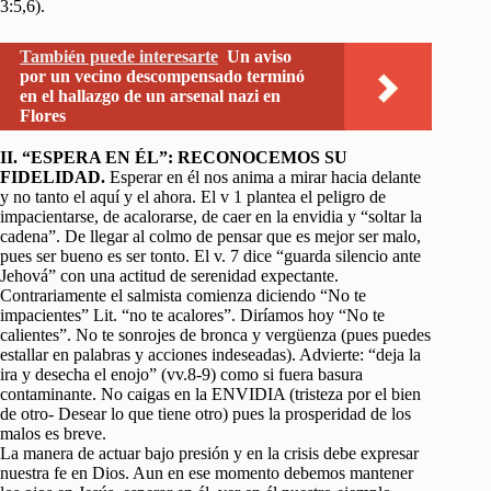
3:5,6).
También puede interesarte
Un aviso
por un vecino descompensado terminó
en el hallazgo de un arsenal nazi en
Flores
II. “ESPERA EN ÉL”: RECONOCEMOS SU
FIDELIDAD.
Esperar en él nos anima a mirar hacia delante
y no tanto el aquí y el ahora. El v 1 plantea el peligro de
impacientarse, de acalorarse, de caer en la envidia y “soltar la
cadena”. De llegar al colmo de pensar que es mejor ser malo,
pues ser bueno es ser tonto. El v. 7 dice “guarda silencio ante
Jehová” con una actitud de serenidad expectante.
Contrariamente el salmista comienza diciendo “No te
impacientes” Lit. “no te acalores”. Diríamos hoy “No te
calientes”. No te sonrojes de bronca y vergüenza (pues puedes
estallar en palabras y acciones indeseadas). Advierte: “deja la
ira y desecha el enojo” (vv.8-9) como si fuera basura
contaminante. No caigas en la ENVIDIA (tristeza por el bien
de otro- Desear lo que tiene otro) pues la prosperidad de los
malos es breve.
La manera de actuar bajo presión y en la crisis debe expresar
nuestra fe en Dios. Aun en ese momento debemos mantener