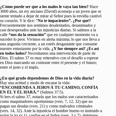
¿Cómo puede ser que a los malos le vaya tan bien?
Hace
3000 años, un rey anciano (David) aconseja a un joven que se
siente tentado a dejar de mirar al Señor pues la envidia cautivó
su corazón. Y le dice: “
No te impacientes”.
¿Por qué?
Frecuentemente nos sentimos desalentados, desanimados y
casi desesperados ante las injusticias diarias. Si salimos a la
calle
“nos da la sensación”
que en cualquier momento va a
suceder lo peor. Vivimos en alerta máxima; lo que nos lleva a
una angustia creciente, a un estrés desgastante que consume
nuestro entusiasmo por la vida.
¿Y fue siempre así? ¿Es así
en todos lados?
Necesitamos una intervención de parte de
Dios. El salmo 37 es muy reiterativo con el desafío a esperar
en Dios marcando un contraste entre el presente y el futuro;
entre el justo y el impío.
¿En qué grado dependemos de Dios en la vida diaria?
Hay una actitud y modo de encarar la vida:
“ENCOMIENDA A JEHOVÁ TU CAMINO, CONFÍA
EN ÉL Y ÉL HARÁ.”
(Salmos 37:5).
Si lees el salmo 37, notarás que los malos son caracterizados
como maquinadores oportunistas (vers. 7, 12, 32) que no
pagan sus deudas (vers. 21) y como malvados criminales
(vers. 14, 32). Ante la injusticia el hombre bueno es instruido a
evitar la ira (v 1), confiar en el Señor (vers. 3 y 7), deleitarse