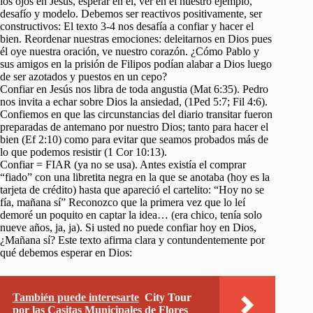
los ojos en Jesús, esperar en él, ver en él nuestro ejemplo,
desafío y modelo. Debemos ser reactivos positivamente, ser
constructivos: El texto 3-4 nos desafía a confiar y hacer el
bien. Reordenar nuestras emociones: deleitarnos en Dios pues
él oye nuestra oración, ve nuestro corazón. ¿Cómo Pablo y
sus amigos en la prisión de Filipos podían alabar a Dios luego
de ser azotados y puestos en un cepo?
Confiar en Jesús nos libra de toda angustia (Mat 6:35). Pedro
nos invita a echar sobre Dios la ansiedad, (1Ped 5:7; Fil 4:6).
Confiemos en que las circunstancias del diario transitar fueron
preparadas de antemano por nuestro Dios; tanto para hacer el
bien (Ef 2:10) como para evitar que seamos probados más de
lo que podemos resistir (1 Cor 10:13).
Confiar = FIAR (ya no se usa). Antes existía el comprar
“fiado” con una libretita negra en la que se anotaba (hoy es la
tarjeta de crédito) hasta que apareció el cartelito: “Hoy no se
fía, mañana sí” Reconozco que la primera vez que lo leí
demoré un poquito en captar la idea… (era chico, tenía solo
nueve años, ja, ja). Si usted no puede confiar hoy en Dios,
¿Mañana sí? Este texto afirma clara y contundentemente por
qué debemos esperar en Dios:
También puede interesarte
City Tour
por las Casitas Municipales de Flores