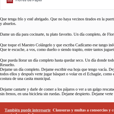
Que tenga frío y esté abrigado. Que no haya vecinos tirados en la puert
y abuelos.
Dame un día para cocinarte, tu plato favorito. Un día completo, de Flor
Que toque el Maestro Colángelo y que escriba Cadícamo ese tango in
Que te escuche, a vos, como dueño o siendo trapito, entre tantos juguet
Que pueda llorar un día completo hasta quedar seco. Un día donde todo e
Resuelto.
Dejame un día completo. Dejame escribir esa hoja que tengo vacía. De
todos ellos y después verte jugar básquet o volar en el Echagüe, como 
costura de una casita municipal.
Dejame cantarte y darle de comer a los pájaros o ver a un galgo rescat
sin frenos, en una bicicleta sin ruedas. Dejame despierto. Dejame verte r
También puede interesarte
Clausuras y multas a consorcios y 