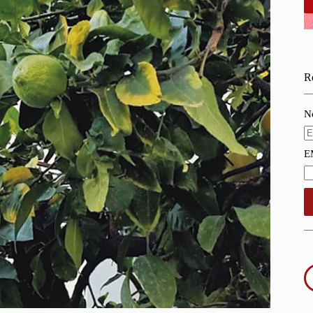
Re
N
E