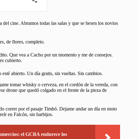
a del cine. Abramos todas las salas y que se besen los novios
es, de flores, completo.
édito. Que vea a Cacho por un momento y me de consejos.
es cubierto.
sté abierto. Un día gratis, sin vueltas. Sin cambios.
jame tomar whisky o cerveza, en el cordón de la vereda, con
ese drone que quedó colgado en el frente de la pieza de
ado correr por el pasaje Timbó. Dejame andar un día en moto
eír en Falcón, sin barbijos.
comercios: el GCBA endurece los