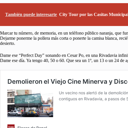
También puede interesarte
City Tour por las Casitas Municipal
Marcar tu número, de memoria, en un teléfono público naranja, que func
Dejarme ponerme la pollera más corta o ponerte la camisa blanca, reci
desierto.
Dame ese “Perfect Day” sonando en Cesar Po, en una Rivadavia infinita
Dame ese día. Ya tengo 40, 50 o 60. Que sea un 1º, un 13 o un 24 de a