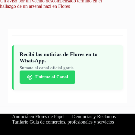
Un aviso por un vecino descompensado terminó en el
City Tou
hallazgo de un arsenal nazi en Flores
Recibí las noticias de Flores en tu
WhatsApp.
Sumate al canal oficial gratis.
Unirme al Canal
Anunciá en Flores de Papel
Denuncias y Reclamos
Tarifario Guía de comercios, profesionales y servicios