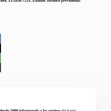
1484, 15-2838-7251. Estudio Jurídico previsional-
desde 1999 informando a los vecinos
del barrio