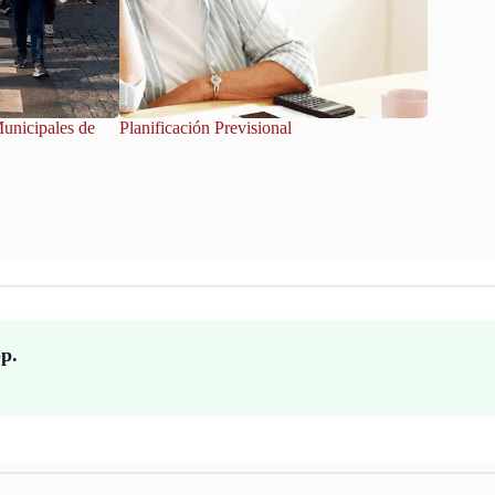
Municipales de
Planificación Previsional
Vacacione
abre sus 
pp.