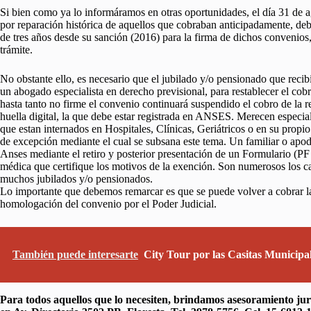
Si bien como ya lo informáramos en otras oportunidades, el día 31 de a
por reparación histórica de aquellos que cobraban anticipadamente, deb
de tres años desde su sanción (2016) para la firma de dichos convenios
trámite.
No obstante ello, es necesario que el jubilado y/o pensionado que reci
un abogado especialista en derecho previsional, para restablecer el cob
hasta tanto no firme el convenio continuará suspendido el cobro de la re
huella digital, la que debe estar registrada en ANSES. Merecen especial
que estan internados en Hospitales, Clínicas, Geriátricos o en su propi
de excepción mediante el cual se subsana este tema. Un familiar o apod
Anses mediante el retiro y posterior presentación de un Formulario (PF
médica que certifique los motivos de la exención. Son numerosos los ca
muchos jubilados y/o pensionados.
Lo importante que debemos remarcar es que se puede volver a cobrar la 
homologación del convenio por el Poder Judicial.
También puede interesarte
City Tour por las Casitas Municipal
Para todos aquellos que lo necesiten, brindamos asesoramiento jur