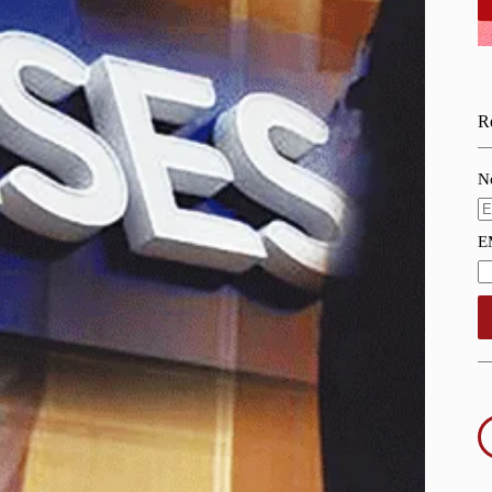
Re
N
E