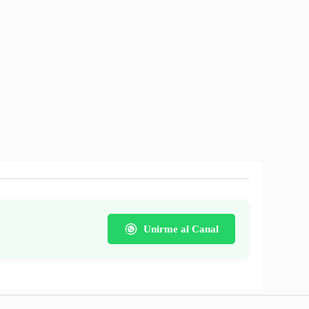
s de invierno: este fin de semana
Un hijo, un banco, un premio: así ar
puertas el Museo del Subte
las estafas de WhatsApp
Unirme al Canal