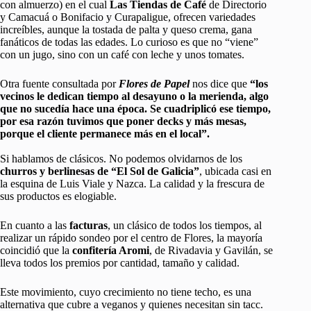
con almuerzo) en el cual
Las Tiendas de Café
de Directorio
y Camacuá o Bonifacio y Curapaligue, ofrecen variedades
increíbles, aunque la tostada de palta y queso crema, gana
fanáticos de todas las edades. Lo curioso es que no “viene”
con un jugo, sino con un café con leche y unos tomates.
Otra fuente consultada por
Flores de Papel
nos dice que
“los
vecinos le dedican tiempo al desayuno o la merienda, algo
que no sucedía hace una época. Se cuadriplicó ese tiempo,
por esa razón tuvimos que poner decks y más mesas,
porque el cliente permanece más en el local”.
Si hablamos de clásicos. No podemos olvidarnos de los
churros y berlinesas de “El Sol de Galicia”
, ubicada casi en
la esquina de Luis Viale y Nazca. La calidad y la frescura de
sus productos es elogiable.
En cuanto a las
facturas
, un clásico de todos los tiempos, al
realizar un rápido sondeo por el centro de Flores, la mayoría
coincidió que la
confitería Aromi
, de Rivadavia y Gavilán, se
lleva todos los premios por cantidad, tamaño y calidad.
Este movimiento, cuyo crecimiento no tiene techo, es una
alternativa que cubre a veganos y quienes necesitan sin tacc.