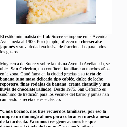
El estilo minimalista de
Lab Sucre
se impone en la Avenida
Avellaneda al 1900. Por ejemplo, ofrecen un
cheesecake
japonés
y su variedad exclusiva de fraccionadas para todos
los gustos.
Muy cerca de Sucre y sobre la misma Avenida Avellaneda, se
ubica
San Ceferino
, una confitería familiar con muchos años
en la zona. Ganó fama en la ciudad gracias a su
tarta de
banana (una masa delicada tipo cablée, dulce de leche
repostero, finas rodajas de banana, crema chantilly y una
lluvia de chocolate rallado)
. Desde 1975, San Ceferino es
sinónimo de tradición para los vecinos del barrio y jamás han
cambiado la receta de este clásico.
“Cada bocado, nos trae recuerdos familiares, por eso la
compro un domingo al mes para colocar en nuestra mesa
de la tardecita. Ya somos tres generaciones los que
degustamos la tarta de banana”
, resume Santiago.