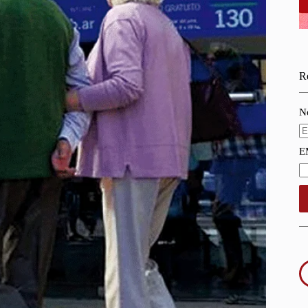
Re
N
E