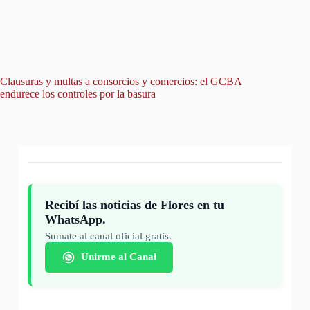
Clausuras y multas a consorcios y comercios: el GCBA
Un avis
endurece los controles por la basura
hallazgo
Recibí las noticias de Flores en tu
WhatsApp.
Sumate al canal oficial gratis.
Unirme al Canal