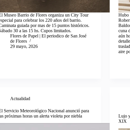
El Museo Barrio de Flores organiza un City Tour
Hubo u
especial para celebrar los 220 años del barrio.
Robert
Caminata guiada por mas de 15 puntos históricos.
Baldo
Sábado 30 a las 15 hs. Cupos limitados.
cuna d
Flores de Papel | El periodico de San José
aún ho
de Flores
detall
29 mayo, 2026
trasla
aire p
Actualidad
El Servicio Meteorológico Nacional anunció para
las próximas horas un alerta violeta por niebla
Lujo y
XIX