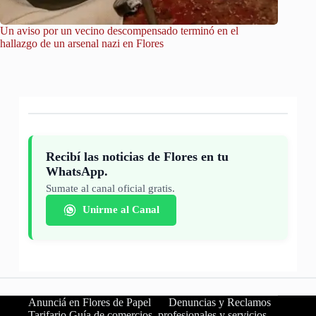
Un aviso por un vecino descompensado terminó en el
City Tou
hallazgo de un arsenal nazi en Flores
Recibí las noticias de Flores en tu
WhatsApp.
Sumate al canal oficial gratis.
Unirme al Canal
Anunciá en Flores de Papel
Denuncias y Reclamos
Tarifario Guía de comercios, profesionales y servicios