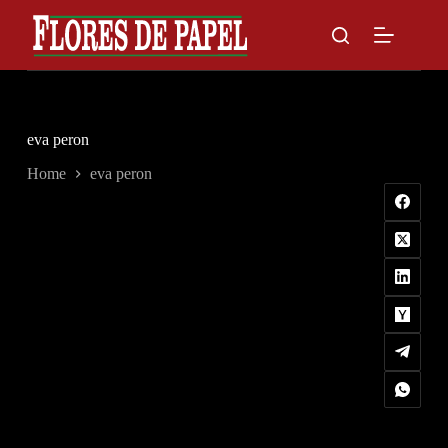
Skip
to
content
eva peron
Home
eva peron