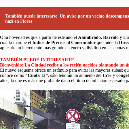
También puede interesarte
Un aviso por un vecino descompensa
nazi en Flores
Otra novedad es que a partir de este año el
Alumbrado, Barrido y Li
cual lo marque el
Índice de Precios al Consumidor
que mide la
Direc
aplicarle un incremento más grande en enero y dividirlo en las cuotas 
TAMBIÉN PUEDE INTERESARTE
Bienvenido: La Ciudad recibe a los recién nacidos plantando un 
El nuevo esquema ofrece un estímulo para evitar las mayores subas: q
conoce como
“Cuota 13”
, sólo tendrán un aumento del
15%
y
congel
altos, lo que es más que probable dado el ritmo de inflación esperado p