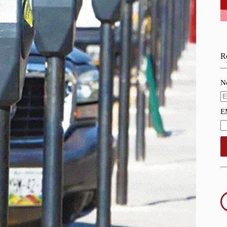
Re
N
E