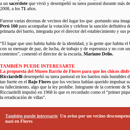
a un
sacerdote
que vivió y desempeñó su tarea pastoral durante más de 
2008, a los
71
años.
Fueron varias decenas de vecinos del lugar los que -portando una image
Perú 160
para acompañar la votación y celebrar la sanción definitiva de
primaria del barrio, integrada por el director del establecimiento y s
“El lugar que uno habita habla de la identidad, y la gente que habita el b
con su mensaje de paz, de lucha, de trabajo y de esperanza y no con
contentos”, comentó el director de la escuela,
Mariano Delio.
TAMBIÉN PUEDE INTERESARTE
La propuesta del Museo Barrio de Flores para que los chicos disfr
Ricciardelli
desempeñó su tarea pastoral en los barrios más humildes de
tan fuerte en el
Bajo Flores
que los vecinos habían querido impulsar 
su fallecimiento, algo que la ley prohíbe. Integrante de la corriente de
S
Ricciardelli impulsó en 1968 lo que es recordado como el “primer pique
la erradicación de villas”.
También puede interesarte
Un aviso por un vecino descompensa
nazi en Flores