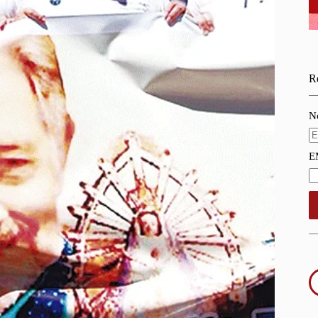
Re
N
E