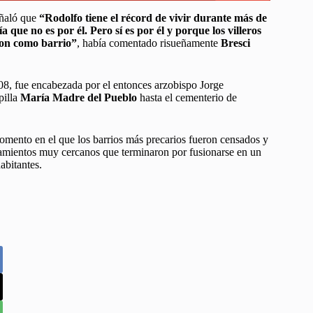
eñaló que
“Rodolfo tiene el récord de vivir durante más de
a que no es por él. Pero sí es por él y porque los villeros
ron como barrio”
, había comentado risueñamente
Bresci
2008, fue encabezada por el entonces arzobispo Jorge
pilla
María Madre del Pueblo
hasta el cementerio de
mento en el que los barrios más precarios fueron censados y
tamientos muy cercanos que terminaron por fusionarse en un
abitantes.