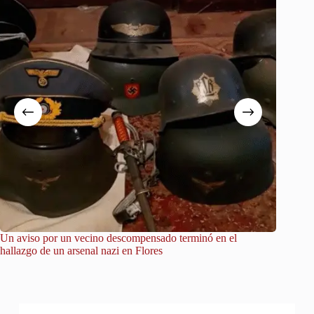
Un aviso por un vecino descompensado terminó en el
City Tou
hallazgo de un arsenal nazi en Flores