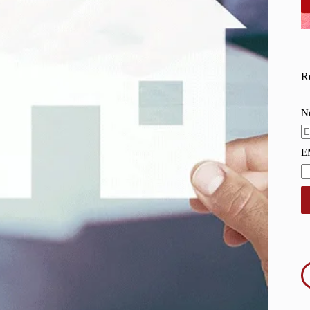
Re
N
E