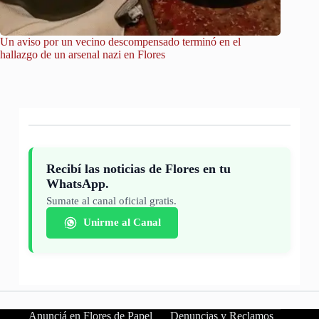
Un aviso por un vecino descompensado terminó en el
City Tou
hallazgo de un arsenal nazi en Flores
Recibí las noticias de Flores en tu
WhatsApp.
Sumate al canal oficial gratis.
Unirme al Canal
Anunciá en Flores de Papel
Denuncias y Reclamos