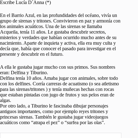
Escribe Lucía D´Anna (*)
En el Barrio Azul, en las profundidades del océano, vivía un
grupo de sirenas y tritones. Convivieron en paz y armonía con
los animales acuáticos. Una de las sirenas se llamaba
Acqueila, tenía 11 años. Le gustaba descubrir secretos,
misterios y verdades que habían ocurrido mucho antes de su
nacimiento. Aparte de inquieta y activa, ella era muy culta y
decía que, había que conocer el pasado para investigar en el
presente y descubrir en el futuro.
A ella le gustaba jugar mucho con sus primos. Sus nombres
eran: Delfina y Tiburino.
Delfina tenía 10 años. Amaba jugar con animales, sobre todo
con los delfines. Corría carreras de acuatismo (o sea atletismo
para las sirenas/tritones ) y tenía muñecas hechas con rocas
que estaban pintadas con jugo de frutos y sus pelos eran de
algas.
Por otro lado, a Tiburino le fascinaba dibujar personajes
antiguos importantes, como por ejemplo reyes tritones y
princesas sirenas. También le gustaba jugar videojuegos
acuáticos como “atrapa el pez” o “surfea por las olas”.