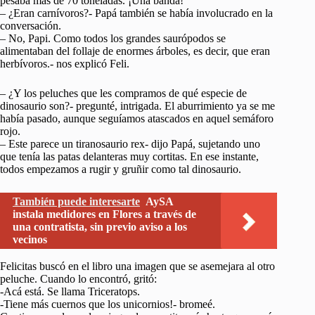
pesaba más de 70 toneladas. ¡Una banda!
– ¿Eran carnívoros?- Papá también se había involucrado en la
conversación.
– No, Papi. Como todos los grandes saurópodos se
alimentaban del follaje de enormes árboles, es decir, que eran
herbívoros.- nos explicó Feli.
– ¿Y los peluches que les compramos de qué especie de
dinosaurio son?- pregunté, intrigada. El aburrimiento ya se me
había pasado, aunque seguíamos atascados en aquel semáforo
rojo.
– Este parece un tiranosaurio rex- dijo Papá, sujetando uno
que tenía las patas delanteras muy cortitas. En ese instante,
todos empezamos a rugir y gruñir como tal dinosaurio.
También puede interesarte
AySA
instala medidores en Flores a través de
una contratista, sin previo aviso a los
vecinos
Felicitas buscó en el libro una imagen que se asemejara al otro
peluche. Cuando lo encontró, gritó:
-Acá está. Se llama Triceratops.
-Tiene más cuernos que los unicornios!- bromeé.