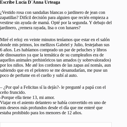
Escribe Lucía D´Anna Urteaga
¿Vestido rosa con sandalias blancas o jardinero de jean con
zapatillas? Difícil decisión para alguien que recién empieza a
vestirse sin ayuda de mamá. Opté por la segunda. Y debajo del
jardinero, ¿remera rayada, lisa o con lunares?
Miré el reloj: en veinte minutos teníamos que estar en el salón
donde mis primos, los mellizos Gabriel y Julio, festejaban sus
6 años. Les habíamos comprado un par de peluches y libros
de dinosaurios ya que la temática de su cumpleaños era de
aquellos animales prehistóricos tan amados (y sobrevalorados)
por los niños. Me até los cordones de las zapas así nomás, aun
sabiendo que en el pelotero se me desanudarían, me puse un
poco de perfume en el cuello y subí al auto.
– ¿Por qué a Felicitas sí la dejás?- le pregunté a papá con el
ceño fruncido.
-Porque ella tiene 13, mi amor.
Viajar en el asiento delantero se había convertido en uno de
mis deseos más profundos desde el día que me enteré que
estaba prohibido para los menores de 12 años.