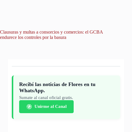
Clausuras y multas a consorcios y comercios: el GCBA
Un avis
endurece los controles por la basura
hallazgo
Recibí las noticias de Flores en tu
WhatsApp.
Sumate al canal oficial gratis.
Unirme al Canal