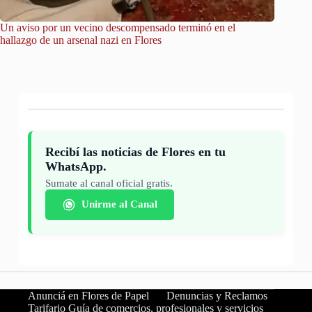
Un aviso por un vecino descompensado terminó en el
City Tou
hallazgo de un arsenal nazi en Flores
Recibí las noticias de Flores en tu
WhatsApp.
Sumate al canal oficial gratis.
Unirme al Canal
Anunciá en Flores de Papel
Denuncias y Reclamos
Tarifario Guía de comercios, profesionales y servicios