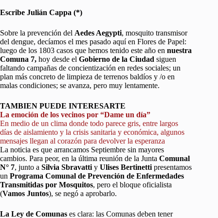
Escribe Julián Cappa (*)
Sobre la prevención del
Aedes Aegypti
, mosquito transmisor
del dengue, decíamos el mes pasado aquí en Flores de Papel:
luego de los 1803 casos que hemos tenido este año en
nuestra
Comuna 7,
hoy desde el
Gobierno de la Ciudad
siguen
faltando campañas de concientización en redes sociales; un
plan más concreto de limpieza de terrenos baldíos y /o en
malas condiciones; se avanza, pero muy lentamente.
TAMBIEN PUEDE INTERESARTE
La emoción de los vecinos por “Dame un día”
En medio de un clima donde todo parece gris, entre largos
días de aislamiento y la crisis sanitaria y económica, algunos
mensajes llegan al corazón para devolver la esperanza
La noticia es que arrancamos Septiembre sin mayores
cambios. Para peor, en la última reunión de la Junta
Comunal
N° 7
, junto a
Silvia Sbravatti
y
Ulises Bertinetti
presentamos
un
Programa Comunal de Prevención de Enfermedades
Transmitidas por Mosquitos
, pero el bloque oficialista
(
Vamos Juntos
), se negó a aprobarlo.
La Ley de Comunas
es clara: las Comunas deben tener