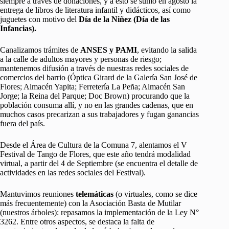
siempre a través de donaciones, y a esto se sumó en agosto la
entrega de libros de literatura infantil y didácticos, así como
juguetes con motivo del
Día de la Niñez (Día de las
Infancias).
Canalizamos trámites de
ANSES y PAMI
, evitando la salida
a la calle de adultos mayores y personas de riesgo;
mantenemos difusión a través de nuestras redes sociales de
comercios del barrio (Óptica Girard de la Galería San José de
Flores; Almacén Yapita; Ferretería La Peña; Almacén San
Jorge; la Reina del Parque; Doc Brown) procurando que la
población consuma allí, y no en las grandes cadenas, que en
muchos casos precarizan a sus trabajadores y fugan ganancias
fuera del país.
Desde el Área de Cultura de la Comuna 7, alentamos el V
Festival de Tango de Flores, que este año tendrá modalidad
virtual, a partir del 4 de Septiembre (se encuentra el detalle de
actividades en las redes sociales del Festival).
Mantuvimos reuniones
telemáticas
(o virtuales, como se dice
más frecuentemente) con la Asociación Basta de Mutilar
(nuestros árboles): repasamos la implementación de la Ley N°
3262. Entre otros aspectos, se destaca la falta de