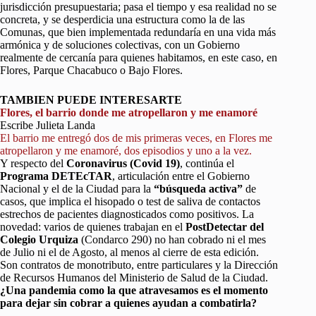
jurisdicción presupuestaria; pasa el tiempo y esa realidad no se
concreta, y se desperdicia una estructura como la de las
Comunas, que bien implementada redundaría en una vida más
armónica y de soluciones colectivas, con un Gobierno
realmente de cercanía para quienes habitamos, en este caso, en
Flores, Parque Chacabuco o Bajo Flores.
TAMBIEN PUEDE INTERESARTE
Flores, el barrio donde me atropellaron y me enamoré
Escribe Julieta Landa
El barrio me entregó dos de mis primeras veces, en Flores me
atropellaron y me enamoré, dos episodios y uno a la vez.
Y respecto del
Coronavirus (Covid 19)
, continúa el
Programa DETEcTAR
, articulación entre el Gobierno
Nacional y el de la Ciudad para la
“búsqueda activa”
de
casos, que implica el hisopado o test de saliva de contactos
estrechos de pacientes diagnosticados como positivos. La
novedad: varios de quienes trabajan en el
PostDetectar del
Colegio Urquiza
(Condarco 290) no han cobrado ni el mes
de Julio ni el de Agosto, al menos al cierre de esta edición.
Son contratos de monotributo, entre particulares y la Dirección
de Recursos Humanos del Ministerio de Salud de la Ciudad.
¿Una pandemia como la que atravesamos es el momento
para dejar sin cobrar a quienes ayudan a combatirla?