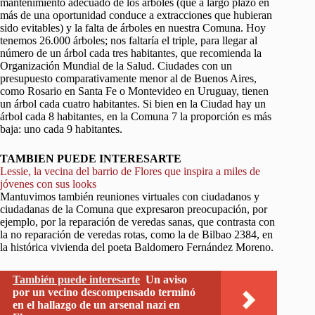
mantenimiento adecuado de los árboles (que a largo plazo en
más de una oportunidad conduce a extracciones que hubieran
sido evitables) y la falta de árboles en nuestra Comuna. Hoy
tenemos 26.000 árboles; nos faltaría el triple, para llegar al
número de un árbol cada tres habitantes, que recomienda la
Organización Mundial de la Salud. Ciudades con un
presupuesto comparativamente menor al de Buenos Aires,
como Rosario en Santa Fe o Montevideo en Uruguay, tienen
un árbol cada cuatro habitantes. Si bien en la Ciudad hay un
árbol cada 8 habitantes, en la Comuna 7 la proporción es más
baja: uno cada 9 habitantes.
TAMBIEN PUEDE INTERESARTE
Lessie, la vecina del barrio de Flores que inspira a miles de
jóvenes con sus looks
Mantuvimos también reuniones virtuales con ciudadanos y
ciudadanas de la Comuna que expresaron preocupación, por
ejemplo, por la reparación de veredas sanas, que contrasta con
la no reparación de veredas rotas, como la de Bilbao 2384, en
la histórica vivienda del poeta Baldomero Fernández Moreno.
También puede interesarte
Un aviso
por un vecino descompensado terminó
en el hallazgo de un arsenal nazi en