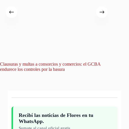
Clausuras y multas a consorcios y comercios: el GCBA
Un avis
endurece los controles por la basura
hallazgo
Recibí las noticias de Flores en tu
WhatsApp.
Sumate al canal oficial gratis.