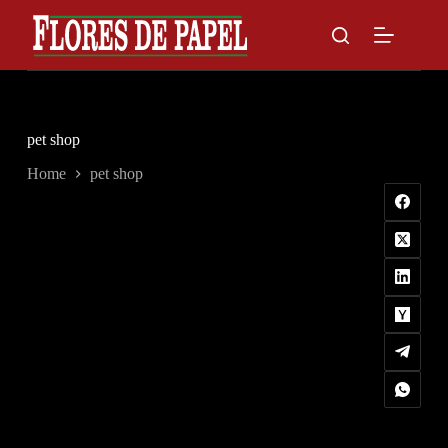
Skip
to
content
pet shop
Home
pet shop