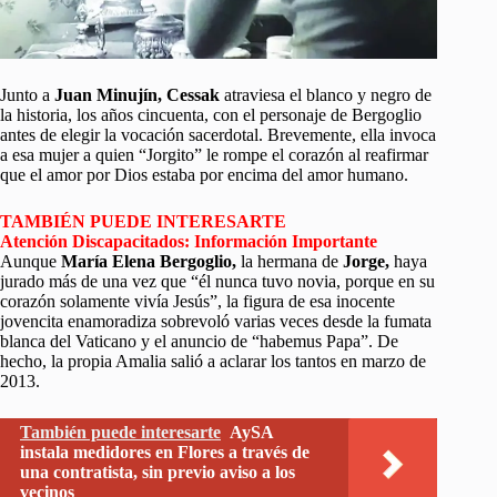
Junto a
Juan Minujín, Cessak
atraviesa el blanco y negro de
la historia, los años cincuenta, con el personaje de Bergoglio
antes de elegir la vocación sacerdotal. Brevemente, ella invoca
a esa mujer a quien “Jorgito” le rompe el corazón al reafirmar
que el amor por Dios estaba por encima del amor humano.
TAMBIÉN PUEDE INTERESARTE
Atención Discapacitados: Información Importante
Aunque
María Elena Bergoglio,
la hermana de
Jorge,
haya
jurado más de una vez que “él nunca tuvo novia, porque en su
corazón solamente vivía Jesús”, la figura de esa inocente
jovencita enamoradiza sobrevoló varias veces desde la fumata
blanca del Vaticano y el anuncio de “habemus Papa”. De
hecho, la propia Amalia salió a aclarar los tantos en marzo de
2013.
También puede interesarte
AySA
instala medidores en Flores a través de
una contratista, sin previo aviso a los
vecinos