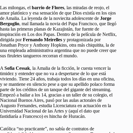
Las milongas, el
barrio de Flores
, las miradas de reojo, el
amor platónico y esa sensación de que Dios existía en los ojos
de Amalia. La leyenda de la noviecita adolescente de
Jorge
Bergoglio
, mal llamada la novia del Papa Francisco, que llegó
hasta las primeras planas de Kazajistán, fue fuente de
inspiración en Los dos Papas. Dentro de la película de Netflix,
dirigida por
Fernando Meirelles
y protagonizada por
Jonathan Pryce y Anthony Hopkins, otra más chiquitita, la de
una empleada administrativa argentina que no puede creer que
sus firuletes tangueros recorran el mundo.
A
Sofia Cessak
, la Amalia de la ficción, le cuesta vencer la
timidez y entender que no va a despertarse de lo que está
viviendo. Tiene 24 años, trabaja todos los días en una oficina,
y se mantiene en silencio pese a que su apellido polaco forma
parte de los créditos de un tanque del gigante del streaming.
Empezó a bailar a los 14, gracias a un taller de su colegio, el
Nacional Buenos Aires, pasó por las aulas actorales de
Augusto Fernandes, estudia Licenciatura en actuación en la
Universidad Nacional de las Artes y (aquí el dato que
fastidiaría a Francesco) es hincha de Huracán.
Católica “no practicante”, no sabía de contratos de