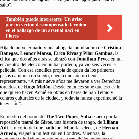
salto”.
También puede interesarte
Un aviso
por un vecino descompensado terminó
en el hallazgo de un arsenal nazi en
Flores
Hija de un veterinario y una abogada, admiradora de
Cristina
Banegas, Leonor Manso, Erica Rivas y Pilar Gamboa,
la
chica que dos años atrás se abrazó con
Jonathan Pryce
en un
encuentro del elenco en un bar porteño, ya vio seis veces la
película. Con esa sencillez propia de quien da los primeros
pasos camino a un sueño, cuenta que aún no tiene
representante. “A mis nueve años me llevaron a ver Derechos
torcidos, de
Hugo Midón.
Desde entonces supe que eso es lo
que quiero hacer. Actué en obras en bares de San Telmo y
centros culturales de la ciudad, y todavía nunca experimenté la
televisión”.
En medio del boom de
The Two Popes
,
Sofía
espera por la
reposición teatral de
Giros,
una historia de tango, de
Liliana
Adi
. Un corto del que participó, Minoría selecta, de
Hernán
Arnedo
, viajará a un festival en Londres. Mientras, la
pandemia viral sigue mostrando en repetición agotadora al