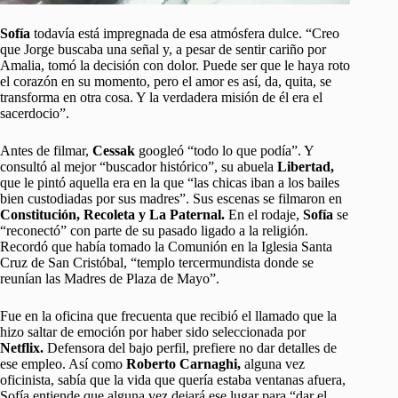
Sofía
todavía está impregnada de esa atmósfera dulce. “Creo
que Jorge buscaba una señal y, a pesar de sentir cariño por
Amalia, tomó la decisión con dolor. Puede ser que le haya roto
el corazón en su momento, pero el amor es así, da, quita, se
transforma en otra cosa. Y la verdadera misión de él era el
sacerdocio”.
Antes de filmar,
Cessak
googleó “todo lo que podía”. Y
consultó al mejor “buscador histórico”, su abuela
Libertad,
que le pintó aquella era en la que “las chicas iban a los bailes
bien custodiadas por sus madres”. Sus escenas se filmaron en
Constitución, Recoleta y La Paternal.
En el rodaje,
Sofía
se
“reconectó” con parte de su pasado ligado a la religión.
Recordó que había tomado la Comunión en la Iglesia Santa
Cruz de San Cristóbal, “templo tercermundista donde se
reunían las Madres de Plaza de Mayo”.
Fue en la oficina que frecuenta que recibió el llamado que la
hizo saltar de emoción por haber sido seleccionada por
Netflix.
Defensora del bajo perfil, prefiere no dar detalles de
ese empleo. Así como
Roberto Carnaghi,
alguna vez
oficinista, sabía que la vida que quería estaba ventanas afuera,
Sofía entiende que alguna vez dejará ese lugar para “dar el