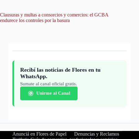
Clausuras y multas a consorcios y comercios: el GCBA
Un avis
endurece los controles por la basura
hallazgo
Recibí las noticias de Flores en tu
WhatsApp.
Sumate al canal oficial gratis.
Unirme al Canal
Anunciá en Flores de Papel
Denuncias y Reclamos