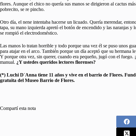
flores. Aunque el chico no quería sus manos se dirigieron al cactus má
pobrecito, se re pincho.
Otro día, el nene intentaba hacerse un licuado. Quería merendar, entonce
tapa, su mano izquierda apretó el botón de encendido y las naranjas y l
se rompió el electrodoméstico.
Las manos lo tratan horrible y todo porque una vez él se puso unos gu
para atajar en el arco. También porque un día aceptó que su hermana le 
Y porque otra vez, sin querer, cuando era pequeño, jugó con el fuego.
manual.
¿Y ustedes queridos lectores florenses?
(*) Luchi D´Anna tiene 11 años y vive en el barrio de Flores. Fundó
gratuita del Museo Barrio de Flores.
Compartí esta nota