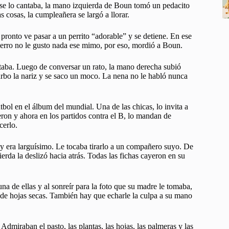
 se lo cantaba, la mano izquierda de Boun tomó un pedacito
s cosas, la cumpleañera se largó a llorar.
 pronto ve pasar a un perrito “adorable” y se detiene. En ese
perro no le gusto nada ese mimo, por eso, mordió a Boun.
staba. Luego de conversar un rato, la mano derecha subió
carbo la nariz y se saco un moco. La nena no le habló nunca
ol en el álbum del mundial. Una de las chicas, lo invita a
ron y ahora en los partidos contra el B, lo mandan de
cerlo.
 era larguísimo. Le tocaba tirarlo a un compañero suyo. De
rda la deslizó hacia atrás. Todas las fichas cayeron en su
a de ellas y al sonreír para la foto que su madre le tomaba,
 de hojas secas. También hay que echarle la culpa a su mano
 Admiraban el pasto, las plantas, las hojas, las palmeras y las