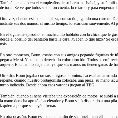
También, cuando era el cumpleaños de su hermana Isabel, y su familia
de torta. Se ve que todos se dieron cuenta, lo retaron y para empeorar la
Otra vez, el nene estaba en la plaza, con su tío jugando una carrera. De
instante sus dos manos, al mismo tiempo, lo acarician suavemente. Al 
En el siguiente episodio, el muchachito hablaba con la chica que le gu
desde el bolsillo del pantalón hasta la cara. ¿Saben lo que hizo? Se es
más.
En otro momento, Boun, estaba con sus amigos pegando figuritas de fútb
pegar a Messi. Y su mano derecha lo coloca torcido. Todos se enfurecie
arquero. Encima, no ataja una, ya que sus manos no tienen ganas de ha
Otro día, Boun jugaba con sus amigos al dominó. Lo estaban armando y
repente, cuando nuestro protagonista colocaba una pieza, su mano izquie
turno indicado. Desde ahora esos varones juegan al TEG.
También, cuando el nene visitaba una exposición de motos, se subió a un
la mano derecha apretó el acelerador y Boun salió disparado a una pila
izquierda porque se negó a frenar.
En otra ocasión, Boun estaba en el jardín de su abuela, con ella al lado.