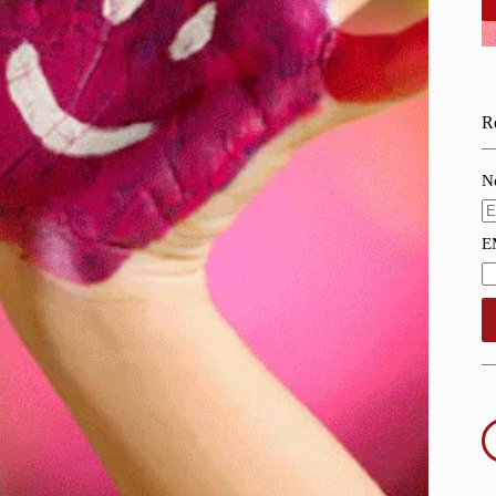
Re
N
E