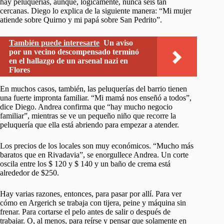
hay peluquerías, aunque, lógicamente, nunca seis tan
cercanas. Diego lo explica de la siguiente manera: “Mi mujer
atiende sobre Quirno y mi papá sobre San Pedrito”.
También puede interesarte
Un aviso
por un vecino descompensado terminó
en el hallazgo de un arsenal nazi en
Flores
En muchos casos, también, las peluquerías del barrio tienen
una fuerte impronta familiar. “Mi mamá nos enseñó a todos”,
dice Diego. Andrea confirma que “hay mucho negocio
familiar”, mientras se ve un pequeño niño que recorre la
peluquería que ella está abriendo para empezar a atender.
Los precios de los locales son muy económicos. “Mucho más
baratos que en Rivadavia”, se enorgullece Andrea. Un corte
oscila entre los $ 120 y $ 140 y un baño de crema está
alrededor de $250.
Hay varias razones, entonces, para pasar por allí. Para ver
cómo en Argerich se trabaja con tijera, peine y máquina sin
frenar. Para cortarse el pelo antes de salir o después de
trabajar. O, al menos, para reírse y pensar que solamente en