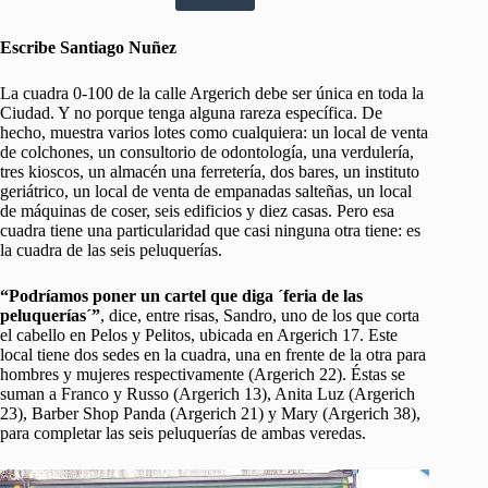
Escribe Santiago Nuñez
La cuadra 0-100 de la calle Argerich debe ser única en toda la
Ciudad. Y no porque tenga alguna rareza específica. De
hecho, muestra varios lotes como cualquiera: un local de venta
de colchones, un consultorio de odontología, una verdulería,
tres kioscos, un almacén una ferretería, dos bares, un instituto
geriátrico, un local de venta de empanadas salteñas, un local
de máquinas de coser, seis edificios y diez casas. Pero esa
cuadra tiene una particularidad que casi ninguna otra tiene: es
la cuadra de las seis peluquerías.
“Podríamos poner un cartel que diga ´feria de las
peluquerías´”
, dice, entre risas, Sandro, uno de los que corta
el cabello en Pelos y Pelitos, ubicada en Argerich 17. Este
local tiene dos sedes en la cuadra, una en frente de la otra para
hombres y mujeres respectivamente (Argerich 22). Éstas se
suman a Franco y Russo (Argerich 13), Anita Luz (Argerich
23), Barber Shop Panda (Argerich 21) y Mary (Argerich 38),
para completar las seis peluquerías de ambas veredas.