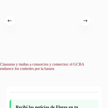
Clausuras y multas a consorcios y comercios: el GCBA
Un avis
endurece los controles por la basura
hallazgo
Recibí las noticias de Flores en tu