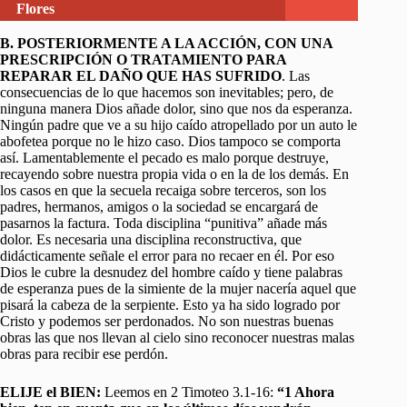
Flores
B. POSTERIORMENTE A LA ACCIÓN, CON UNA
PRESCRIPCIÓN O TRATAMIENTO PARA
REPARAR EL DAÑO QUE HAS SUFRIDO
. Las
consecuencias de lo que hacemos son inevitables; pero, de
ninguna manera Dios añade dolor, sino que nos da esperanza.
Ningún padre que ve a su hijo caído atropellado por un auto le
abofetea porque no le hizo caso. Dios tampoco se comporta
así. Lamentablemente el pecado es malo porque destruye,
recayendo sobre nuestra propia vida o en la de los demás. En
los casos en que la secuela recaiga sobre terceros, son los
padres, hermanos, amigos o la sociedad se encargará de
pasarnos la factura. Toda disciplina “punitiva” añade más
dolor. Es necesaria una disciplina reconstructiva, que
didácticamente señale el error para no recaer en él. Por eso
Dios le cubre la desnudez del hombre caído y tiene palabras
de esperanza pues de la simiente de la mujer nacería aquel que
pisará la cabeza de la serpiente. Esto ya ha sido logrado por
Cristo y podemos ser perdonados. No son nuestras buenas
obras las que nos llevan al cielo sino reconocer nuestras malas
obras para recibir ese perdón.
ELIJE el BIEN:
Leemos en 2 Timoteo 3.1-16:
“1 Ahora