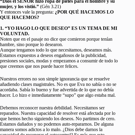
“Dios el SEÑOR hizo ropa de pieles para el hombre y su
mujer, y los vistió.”
(Gén 3.21)
Y entonces vale la pregunta:
¿POR QUÉ HACEMOS LO
QUE HACEMOS?
1. “YO HAGO LO QUE DESEO” ES UN TEMA DE MI
VOLUNTAD.
Noten que en el pasaje no dice que comieron porque tenían
hambre, sino porque lo desearon.
Aunque tengamos todo lo que necesitamos, deseamos más.
Estamos expuestos a deseos engañosos de la publicidad,
presiones sociales, modas y empezamos a consumir de todo lo
que creemos que nos puede hacer felices.
Nuestros errores no son simple ignorancia que se resuelve
añadiendo clases magistrales. No es que Eva no sabía o no se
acordaba. Sabía lo bueno y fue advertida de lo que no debía
hacer. Lo hizo e inmediatamente “supo” que algo estaba mal.
Debemos reconocer nuestra debilidad. Necesitamos ser
reparados. Nuestra capacidad de resolver está afectada por lo
que hemos hecho siguiendo los deseos. No partimos de cero.
Estamos dañados y no podemos auto-repararnos. De alguna
manera somos adictos a lo malo. ¿Dios debe darnos la
capacidad de recuperar el autocontrol? Es más que esto.