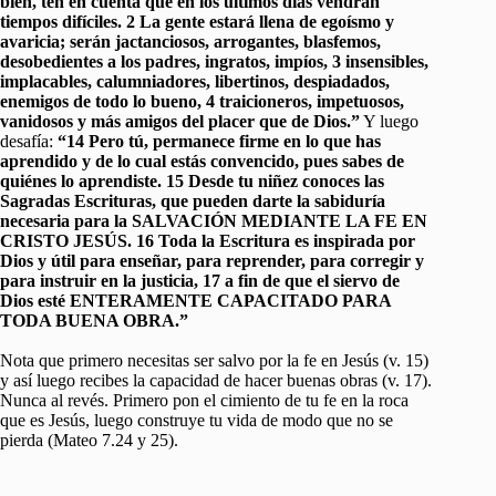
bien, ten en cuenta que en los últimos días vendrán
tiempos difíciles. 2 La gente estará llena de egoísmo y
avaricia; serán jactanciosos, arrogantes, blasfemos,
desobedientes a los padres, ingratos, impíos, 3 insensibles,
implacables, calumniadores, libertinos, despiadados,
enemigos de todo lo bueno, 4 traicioneros, impetuosos,
vanidosos y más amigos del placer que de Dios.”
Y luego
desafía:
“14 Pero tú, permanece firme en lo que has
aprendido y de lo cual estás convencido, pues sabes de
quiénes lo aprendiste. 15 Desde tu niñez conoces las
Sagradas Escrituras, que pueden darte la sabiduría
necesaria para la SALVACIÓN MEDIANTE LA FE EN
CRISTO JESÚS. 16 Toda la Escritura es inspirada por
Dios y útil para enseñar, para reprender, para corregir y
para instruir en la justicia, 17 a fin de que el siervo de
Dios esté ENTERAMENTE CAPACITADO PARA
TODA BUENA OBRA.”
Nota que primero necesitas ser salvo por la fe en Jesús (v. 15)
y así luego recibes la capacidad de hacer buenas obras (v. 17).
Nunca al revés. Primero pon el cimiento de tu fe en la roca
que es Jesús, luego construye tu vida de modo que no se
pierda (Mateo 7.24 y 25).