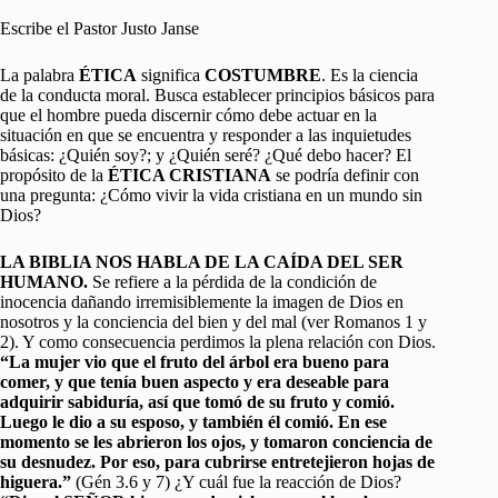
Escribe el Pastor Justo Janse
La palabra
ÉTICA
significa
COSTUMBRE
. Es la ciencia
de la conducta moral. Busca establecer principios básicos para
que el hombre pueda discernir cómo debe actuar en la
situación en que se encuentra y responder a las inquietudes
básicas: ¿Quién soy?; y ¿Quién seré? ¿Qué debo hacer? El
propósito de la
ÉTICA CRISTIANA
se podría definir con
una pregunta: ¿Cómo vivir la vida cristiana en un mundo sin
Dios?
LA BIBLIA NOS HABLA DE LA CAÍDA DEL SER
HUMANO.
Se refiere a la pérdida de la condición de
inocencia dañando irremisiblemente la imagen de Dios en
nosotros y la conciencia del bien y del mal (ver Romanos 1 y
2). Y como consecuencia perdimos la plena relación con Dios.
“La mujer vio que el fruto del árbol era bueno para
comer, y que tenía buen aspecto y era deseable para
adquirir sabiduría, así que tomó de su fruto y comió.
Luego le dio a su esposo, y también él comió. En ese
momento se les abrieron los ojos, y tomaron conciencia de
su desnudez. Por eso, para cubrirse entretejieron hojas de
higuera.”
(Gén 3.6 y 7) ¿Y cuál fue la reacción de Dios?