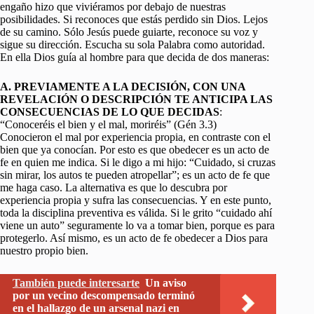
engaño hizo que viviéramos por debajo de nuestras
posibilidades. Si reconoces que estás perdido sin Dios. Lejos
de su camino. Sólo Jesús puede guiarte, reconoce su voz y
sigue su dirección. Escucha su sola Palabra como autoridad.
En ella Dios guía al hombre para que decida de dos maneras:
A. PREVIAMENTE A LA DECISIÓN, CON UNA
REVELACIÓN O DESCRIPCIÓN TE ANTICIPA LAS
CONSECUENCIAS DE LO QUE DECIDAS
:
“Conoceréis el bien y el mal, moriréis” (Gén 3.3)
Conocieron el mal por experiencia propia, en contraste con el
bien que ya conocían. Por esto es que obedecer es un acto de
fe en quien me indica. Si le digo a mi hijo: “Cuidado, si cruzas
sin mirar, los autos te pueden atropellar”; es un acto de fe que
me haga caso. La alternativa es que lo descubra por
experiencia propia y sufra las consecuencias. Y en este punto,
toda la disciplina preventiva es válida. Si le grito “cuidado ahí
viene un auto” seguramente lo va a tomar bien, porque es para
protegerlo. Así mismo, es un acto de fe obedecer a Dios para
nuestro propio bien.
También puede interesarte
Un aviso
por un vecino descompensado terminó
en el hallazgo de un arsenal nazi en