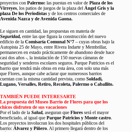
proyectos con
Palermo:
las puestas en valor de
Plaza de los
Virreyes
, los patios de juegos de la plaza del
Ángel Gris y la
plaza De los Periodistas
y de los centros comerciales de
Avenida Nazca y de Avenida Gaona.
Le siguen en cantidad, las propuestas en materia de
Seguridad,
entre las que figura la construcción del nuevo
edificio de la
Comisaría Comunal N°7
– cuyas obras bajo la
Autopista 25 de Mayo, entre Rivera Indarte y Membrillar,
permanecen en estado prácticamente de abandono desde hace
casi dos años -, la instalación de 150 nuevas cámaras de
seguridad y senderos escolares seguros. Parque Patricios es el
barrio que tendrá más obras en esta área, con solo una más
que Flores, aunque cabe aclarar que numerosos barrios
cuentan con la misma cantidad prevista, como
Soldadi,
Lugano, Versalles, Retiro, Recoleta, Palermo o Caballito.
TAMBIÉN PUEDE INTERESARTE
La propuesta del Museo Barrio de Flores para que los
chicos disfruten de sus vacaciones
Por el lado de la
Salud,
aseguran que
Flores
será el mayor
beneficiado, al igual que
Parque Patricios y Monte castro
.
Los proyectos involucran los dos hospitales públicos del
barrio:
Álvarez y Piñero
. Al primero llegará dentro de los