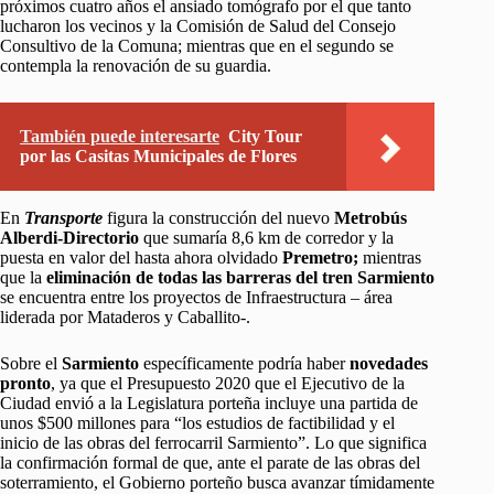
próximos cuatro años el ansiado tomógrafo por el que tanto
lucharon los vecinos y la Comisión de Salud del Consejo
Consultivo de la Comuna; mientras que en el segundo se
contempla la renovación de su guardia.
También puede interesarte
City Tour
por las Casitas Municipales de Flores
En
Transporte
figura la construcción del nuevo
Metrobús
Alberdi-Directorio
que sumaría 8,6 km de corredor y la
puesta en valor del hasta ahora olvidado
Premetro;
mientras
que la
eliminación de todas las barreras del tren Sarmiento
se encuentra entre los proyectos de Infraestructura – área
liderada por Mataderos y Caballito-.
Sobre el
Sarmiento
específicamente podría haber
novedades
pronto
, ya que el Presupuesto 2020 que el Ejecutivo de la
Ciudad envió a la Legislatura porteña incluye una partida de
unos $500 millones para “los estudios de factibilidad y el
inicio de las obras del ferrocarril Sarmiento”. Lo que significa
la confirmación formal de que, ante el parate de las obras del
soterramiento, el Gobierno porteño busca avanzar tímidamente