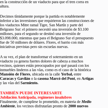
en la construcción de un viaducto para que el tren corra en
altura.
Decimos tímidamente porque la partida es notablemente
inferior a las inversiones que requirieron las construcciones de
los viaductos Mitre ramal Tigre, San Martín y parte del
Belgrano Sur: el primero necesitó una inversión de $3.100
millones, para el segundo se destinó una inversión de
$3.098.000, mientras que para el Belgrano Sur el presupuesto
fue de 50 millones de dólares. Flores, el barrio con más
iniciativas previstas pero sin escuelas nuevas.
A su vez, el plan de transformar el soterramiento en un
viaducto ya genera fuertes dolores de cabeza a muchos
vecinos, quienes están preocupados por qué pasará con los
inmuebles linderos a las vías, como es el caso de la histórica
Mansión de Flores
, ubicada en la calle
Yerbal,
entre
Caracas y Gavilán
o la
casona Marcó del Pont
, en
Artigas
y las vías del
Sarmiento.
TAMBIÉN PUEDE INTERESARTE
Jubilación Anticipada, regímenes insalubres
Finalmente, de cumplirse lo prometido, en materia de
Medio
Ambiente
, los vecinos disfrutarían pronto de
2000 nuevos