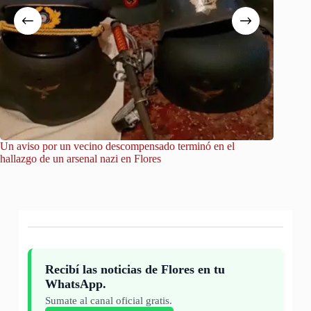
Un aviso por un vecino descompensado terminó en el
City Tou
hallazgo de un arsenal nazi en Flores
Recibí las noticias de Flores en tu
WhatsApp.
Sumate al canal oficial gratis.