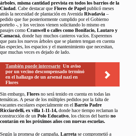
árboles
,
misma cantidad prevista en todos los barrios de la
Ciudad
. Cabe destacar que
Flores de Papel
publicó meses
atrás la necesidad de plantación en Avenida
Rivadavia
–
pedido que fue posteriormente cumplido por el Gobierno
porteño -, y los vecinos vienen solicitando lo mismo en
pasajes como
Cranwell o calles como Bonifacio, Lautaro y
Camacuá
, donde hay muchos canteros vacíos. Esperemos
que para los nuevos árboles que se planten tengan en cuenta
las especies, los espacios y el mantenimiento que necesitan,
que muchas veces es dejado de lado.
También puede interesarte
Un aviso
por un vecino descompensado terminó
en el hallazgo de un arsenal nazi en
Flores
Sin embargo,
Flores
no será tenido en cuenta en todas las
temáticas. A pesar de los múltiples pedidos por la falta de
vacantes escolares especialmente en el
Barrio Padre
Ricciardelli, ex villa 1-11-14,
donde hace tiempo reclaman la
construcción de un
Polo Educativo
, los chicos del barrio
no
contarán en los próximos años con nuevas escuelas.
Según la promesa de campaña,
Larreta
se comprometió a