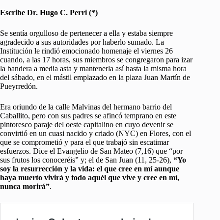
Escribe Dr. Hugo C. Perri (*)
Se sentía orgulloso de pertenecer a ella y estaba siempre
agradecido a sus autoridades por haberlo sumado. La
Institución le rindió emocionado homenaje el viernes 26
cuando, a las 17 horas, sus miembros se congregaron para izar
la bandera a media asta y mantenerla así hasta la misma hora
del sábado, en el mástil emplazado en la plaza Juan Martín de
Pueyrredón.
Era oriundo de la calle Malvinas del hermano barrio del
Caballito, pero con sus padres se afincó temprano en este
pintoresco paraje del oeste capitalino en cuyo devenir se
convirtió en un cuasi nacido y criado (NYC) en Flores, con el
que se comprometió y para el que trabajó sin escatimar
esfuerzos. Dice el Evangelio de San Mateo (7,16) que “por
sus frutos los conoceréis” y; el de San Juan (11, 25-26),
“Yo
soy la resurrección y la vida: el que cree en mí aunque
haya muerto vivirá y todo aquél que vive y cree en mí,
nunca morirá”
.