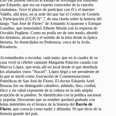
Ello fue posible merced al trabajo de investigación realizado
por Eduardo, que era un experto conocedor de la canción
ciudadana. Tuve el placer de participar con él y el maestro
Valdéz, allá lejos, en la sede del que fue el Centro de Gestión
y Participación (CGP) N° 7, de una charla sobre la historia del
tango “San José de Flores” de Armando Acquarone y Enrique
Gaudino, que inmortalizó Alberto Morán con la orquesta de
Osvaldo Pugliese. Como no podía ser de otro modo, abordó
los términos, alcances y el sentido de la letra desde la óptica
literaria. Se domiciliaba en Pedernera, cerca de la Avda.
Rivadavia.
Acostumbraba a recordar, cada tanto, que en la cuadra de su
casa vivió la célebre cantante Margarita Palacios casada con
Marcos López, que tenía allí un local desde el que distribuía
los afamados vinos “Nacarí”. López llegó a ser presidente de
la que se inició como Asociación de Conmemoraciones
Patrióticas de San José de Flores. El doctor Eduardo Ariel
Bouzas fue un distinguido caballero, atildado, fino, cordial,
ético y un cabal exponente de la cultura en la más amplia
acepción de la palabra. Se identificaba con la política nacional
y popular. Descuento que su nombre quedará grabado con
letras indelebles en el bronce de la historia del
Barrio de
Flores
, que conocía como nadie y difundía. Ni qué decir de la
historia grande del país.