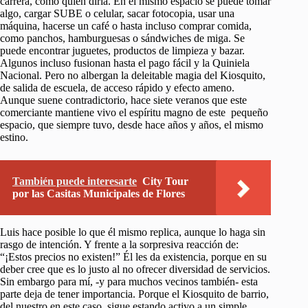
carrera, como quien diría. En el mismo espacio se puede tomar
algo, cargar SUBE o celular, sacar fotocopia, usar una
máquina, hacerse un café o hasta incluso comprar comida,
como panchos, hamburguesas o sándwiches de miga. Se
puede encontrar juguetes, productos de limpieza y bazar.
Algunos incluso fusionan hasta el pago fácil y la Quiniela
Nacional. Pero no albergan la deleitable magia del Kiosquito,
de salida de escuela, de acceso rápido y efecto ameno.
Aunque suene contradictorio, hace siete veranos que este
comerciante mantiene vivo el espíritu magno de este pequeño
espacio, que siempre tuvo, desde hace años y años, el mismo
estino.
También puede interesarte
City Tour
por las Casitas Municipales de Flores
Luis hace posible lo que él mismo replica, aunque lo haga sin
rasgo de intención. Y frente a la sorpresiva reacción de:
“¡Estos precios no existen!” Él les da existencia, porque en su
deber cree que es lo justo al no ofrecer diversidad de servicios.
Sin embargo para mí, -y para muchos vecinos también- esta
parte deja de tener importancia. Porque el Kiosquito de barrio,
del nuestro en este caso, sigue estando activo a un simple