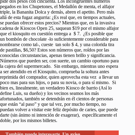
pide dos pesos con cincuenta. Los incongruentes números
pegados en los Chupetones, el Medallón de menta, el alfajor
triple, la Bananita Dolca y demás, abren el apetito. Pero más
allá de esta fugaz angurria: ¿Es real que, en tiempos actuales,
se puedan ofrecer estos precios? Mientras que, en la invasiva
cadena de Kioscos Open 25, saquean $19 por el mismo alfajor
que el kiosquito en cuestión entrega a $ 7. ¿Es posible que
un bombón de chocolate -lo suficientemente considerable para
nombrarse como tal-, cueste tan solo $ 4, y una colorida tira
de pastillas, $6,50? Estos son números que, roídos por las
conocidas circunstancias, apenas tienen brillo y significancia.
Números que pueden ser, con suerte, un cambio oportuno para
la cajera del supermercado. Sin embargo, mientras uno espera
a ser atendido en el Kiosquito, comprueba la soltura antes
reprimida del comprador, quien aprovecha esta vez a llevar un
poco mas para sus hijos, o para su novia, o para sí mismo. Si
bien es, linealmente, un verdadero Kiosco de barrio (Así lo
define Luis, su dueño) y los vecinos seamos los más
afortunados, también se detendrán en él cientos de personas
que están “al paso” y que tal vez, por mucho tiempo, no
puedan volver a visitar este feliz depósito de caries, que puede
darte (sin ánimo ni intención de exagerar), específicamente el
doble, por los mismos billetes.
También puede interesarte
Un aviso