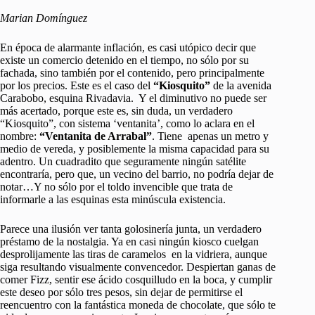
Marian Domínguez
En época de alarmante inflación, es casi utópico decir que
existe un comercio detenido en el tiempo, no sólo por su
fachada, sino también por el contenido, pero principalmente
por los precios. Este es el caso del
“Kiosquito”
de la avenida
Carabobo, esquina Rivadavia. Y el diminutivo no puede ser
más acertado, porque este es, sin duda, un verdadero
“Kiosquito”, con sistema ‘ventanita’, como lo aclara en el
nombre:
“Ventanita de Arrabal”
. Tiene apenas un metro y
medio de vereda, y posiblemente la misma capacidad para su
adentro. Un cuadradito que seguramente ningún satélite
encontraría, pero que, un vecino del barrio, no podría dejar de
notar…Y no sólo por el toldo invencible que trata de
informarle a las esquinas esta minúscula existencia.
Parece una ilusión ver tanta golosinería junta, un verdadero
préstamo de la nostalgia. Ya en casi ningún kiosco cuelgan
desprolijamente las tiras de caramelos en la vidriera, aunque
siga resultando visualmente convencedor. Despiertan ganas de
comer Fizz, sentir ese ácido cosquilludo en la boca, y cumplir
este deseo por sólo tres pesos, sin dejar de permitirse el
reencuentro con la fantástica moneda de chocolate, que sólo te