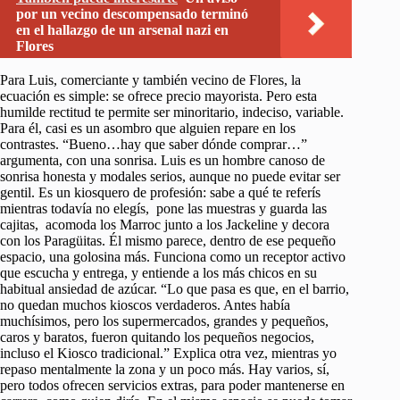
por un vecino descompensado terminó
en el hallazgo de un arsenal nazi en
Flores
Para Luis, comerciante y también vecino de Flores, la
ecuación es simple: se ofrece precio mayorista. Pero esta
humilde rectitud te permite ser minoritario, indeciso, variable.
Para él, casi es un asombro que alguien repare en los
contrastes. “Bueno…hay que saber dónde comprar…”
argumenta, con una sonrisa. Luis es un hombre canoso de
sonrisa honesta y modales serios, aunque no puede evitar ser
gentil. Es un kiosquero de profesión: sabe a qué te referís
mientras todavía no elegís, pone las muestras y guarda las
cajitas, acomoda los Marroc junto a los Jackeline y decora
con los Paragüitas. Él mismo parece, dentro de ese pequeño
espacio, una golosina más. Funciona como un receptor activo
que escucha y entrega, y entiende a los más chicos en su
habitual ansiedad de azúcar. “Lo que pasa es que, en el barrio,
no quedan muchos kioscos verdaderos. Antes había
muchísimos, pero los supermercados, grandes y pequeños,
caros y baratos, fueron quitando los pequeños negocios,
incluso el Kiosco tradicional.” Explica otra vez, mientras yo
repaso mentalmente la zona y un poco más. Hay varios, sí,
pero todos ofrecen servicios extras, para poder mantenerse en