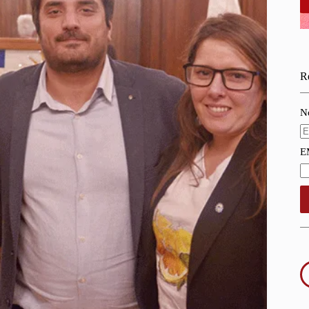
Re
N
E